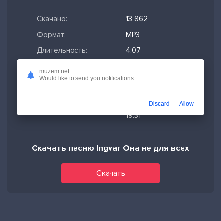
Скачано:
13 862
Формат:
MP3
Длительность:
4:07
Размер файла:
9.46 МБ
muzem.net
Would like to send you notifications
Качество mp3:
320 кбит/с,
Stereo
Discard
Allow
Дата релиза:
02-04-2026,
19:31
Скачать песню Ingvar Она не для всех
Скачать