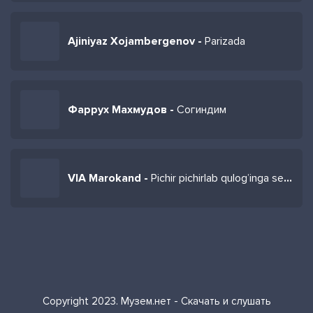
Ajiniyaz Xojambergenov -
Parizada
Фаррух Махмудов -
Согиндим
VIA Marokand -
Pichir pichirlab qulog’inga sevib qoldim
Copyright 2023. Музем.нет - Скачать и слушать