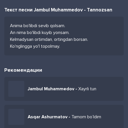
Текст песни Jambul Muhammedov - Tannozsan
Anima bo'libdi sevib qolsam.
An nima bo'libdi kuyib yonsam.
Kelmadysan ortimdan, ortingdan borsan.
Ko'nglingga yo'l topolmay.
Рекомендации
Jambul Muhammedov -
Xayrli tun
Asqar Ashurmatov -
Tamom bo’ldim