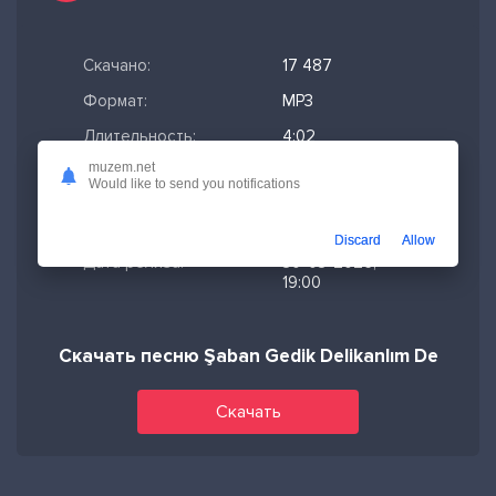
Скачано:
17 487
Формат:
MP3
Длительность:
4:02
muzem.net
Размер файла:
9.25 МБ
Would like to send you notifications
Качество mp3:
320 кбит/с,
Stereo
Discard
Allow
Дата релиза:
30-03-2026,
19:00
Скачать песню Şaban Gedik Delikanlım De
Скачать