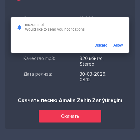
Скачано:
12 068
muzem.net
Формат:
MP3
Would like to send you notifications
Длительность:
2:36
Discard
Allow
Размер файла:
5.97 МБ
Качество mp3:
320 кбит/с,
Stereo
Дата релиза:
30-03-2026,
08:12
Скачать песню Amalia Zehin Zar ýüregim
Скачать