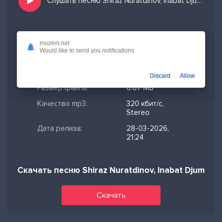
Слушать песню Shiraz Nuratdinov, Inabat Djumaniyazova - Salem Nokis и добавить в избранных
Скачано:
790
muzem.net
Would like to send you notifications
Формат:
MP3
Длительность:
2:54
Discard
Allow
Размер файла:
6.67 МБ
Качество mp3:
320 кбит/с,
Stereo
Дата релиза:
28-03-2026,
21:24
Скачать песню Shiraz Nuratdinov, Inabat Djumani
Скачать