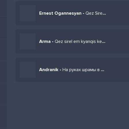
Ernest Ogannesyan -
Qez Sirel Em Kyanqis Kese
Arma -
Qez sirel em kyanqis kesy (Cover by Neuroclub Arm)
Andranik -
На руках шрамы в душе морозы