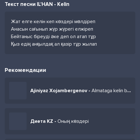
Текст песни IL’HAN - Kelin
Жат елге келін кеп көздері мөлдіреп
Анасын сағынып жүр жүрегі елжіреп
Бейтаныс біреуді әке деп ол атап тұр
Қыз едің анқылдақ ал қазір тұр жылап
Рекомендации
Ajiniyaz Xojambergenov -
Almataga kelin boldi
Диета КZ -
Оның көздері