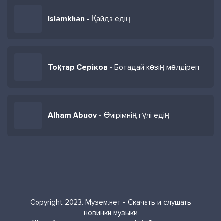
Islamkhan -
Қайда едің
Тоқтар Серіков -
Ботадай көзің мөлдіреп
Alham Abuov -
Өмірімнің гүлі едің
Copyright 2023. Музем.нет - Скачать и слушать
новинки музыки