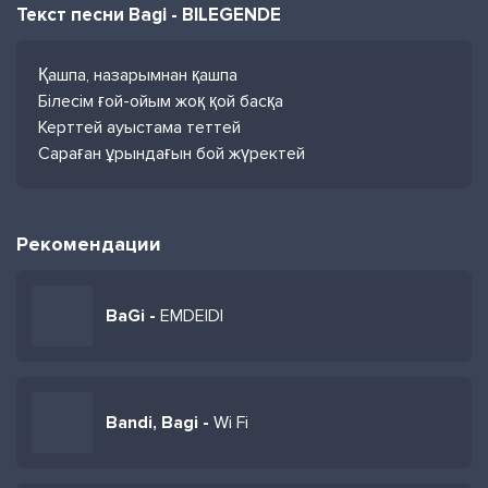
Текст песни Bagi - BILEGENDE
Қашпа, назарымнан қашпа
Білесім ғой-ойым жоқ қой басқа
Керттей ауыстама теттей
Сараған ұрындағын бой жүректей
Рекомендации
BaGi -
EMDEIDI
Bandi, Bagi -
Wi Fi