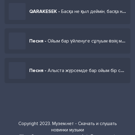
QARAKESEK -
Басқа не қыл деймін, басқа не айта алам саған
Песня -
Ойым бар үйленуге сұлуым өзің менен
Песня -
Алыста жүрсемде бар ойым бір сенде
Copyright 2023. Музем.нет - Скачать и слушать
новинки музыки