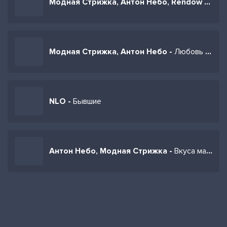
Модная Стрижка, Антон Небо, Rendow -
Тает
Модная Стрижка, Антон Небо -
Любовь наоборот
NLO -
Бывшие
Антон Небо, Модная Стрижка -
Вкуса мармелада (Полная версия)