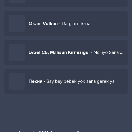
Okan, Volkan -
Dargınım Sana
Lvbel C5, Mahsun Kırmızıgül -
Noluyo Sana Kızım Öl Demeler (Enes Çanta, Cevdet Yılmaz Remix)
Песня -
Bay bay bebek yok sana gerek ya