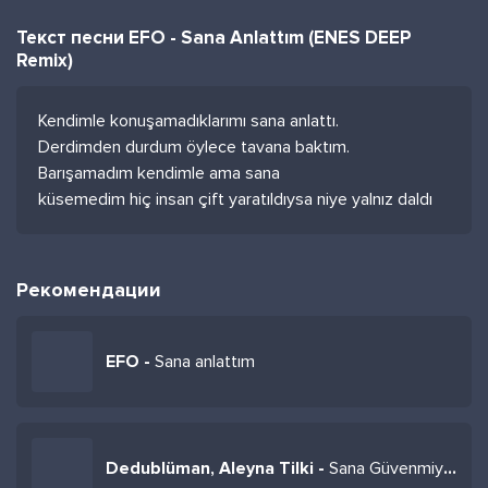
Текст песни EFO - Sana Anlattım (ENES DEEP
Remix)
Kendimle konuşamadıklarımı sana anlattı.
Derdimden durdum öylece tavana baktım.
Barışamadım kendimle ama sana
küsemedim hiç insan çift yaratıldıysa niye yalnız daldı
Рекомендации
EFO -
Sana anlattım
Dedublüman, Aleyna Tilki -
Sana Güvenmiyorum (Aca Remix)