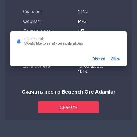
Скачано:
1 142
Формат:
MP3
Длительность:
1:17
muzem.net
Размер файла:
2.95 МБ
Would like to send you notifications
Качество mp3:
320 кбит/с,
Stereo
Discard
Allow
Дата релиза:
18-03-2026,
11:43
Скачать песню Begench Ore Adamlar
Скачать