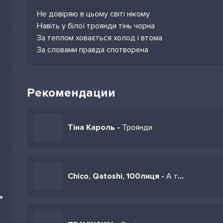
Не довіряю в цьому світі нікому
Навіть у білої троянди тінь чорна
За теплом ховається холод і втома
За словами правда спотворена
Рекомендации
Тіна Кароль -
Троянди
Chico, Qatoshi, 100лиця -
А ти тримала білі білі білі троянди
ь