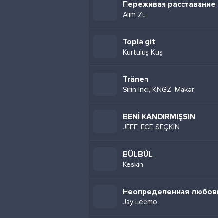
Переживая расставание
Alim Zu
Topla git
Kurtuluş Kuş
Tränen
Sirin Inci, KNGZ, Makar
BENİ KANDIRMIŞSIN
JEFF, ECE SEÇKİN
BÜLBÜL
Keskin
Неопределенная любов
Jay Leemo