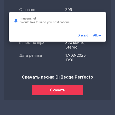
Скачано:
399
Формат:
MP3
muzem.net
Would like to send you notifications
Длительность:
1:27
Размер файла:
3.34 МБ
Discard
Allow
Качество mp3:
320 кбит/с,
Stereo
Дата релиза:
17-03-2026,
19:31
Скачать песню Dj Begga Perfecto
Скачать