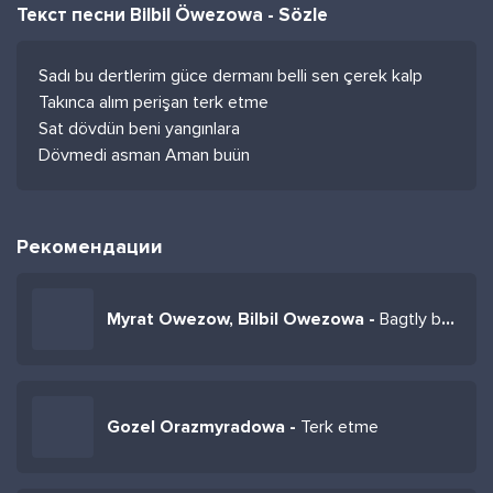
Текст песни Bilbil Öwezowa - Sözle
Sadı bu dertlerim güce dermanı belli sen çerek kalp
Takınca alım perişan terk etme
Sat dövdün beni yangınlara
Dövmedi asman Aman buün
Рекомендации
Myrat Owezow, Bilbil Owezowa -
Bagtly bolmak ýaraşýar
Gozel Orazmyradowa -
Terk etme