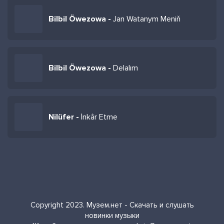
Bilbil Öwezowa -
Jan Watanym Meniň
Bilbil Öwezowa -
Delalım
Nilüfer -
İnkâr Etme
Copyright 2023. Музем.нет - Скачать и слушать
новинки музыки