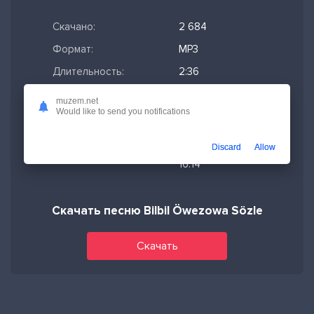
Скачано:
2 684
Формат:
MP3
Длительность:
2:36
Размер файла:
5.97 МБ
muzem.net
Would like to send you notifications
Качество mp3:
320 кбит/с,
Stereo
Discard
Allow
Дата релиза:
15-03-2026,
16:14
Скачать песню Bilbil Öwezowa Sözle
Скачать