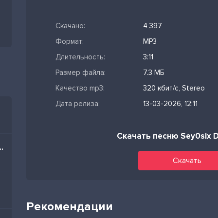
Скачано:
4 397
Формат:
MP3
Длительность:
3:11
Размер файла:
7.3 МБ
Качество mp3:
320 кбит/с, Stereo
Дата релиза:
13-03-2026, 12:11
Скачать песню Sey0six D
im Nə Olar Yaz Mənə
Скачать
Рекомендации