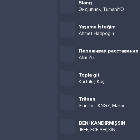
Slang
Эндшпиль, TumaniYO
Yaşama İsteğim
Ahmet Hatipoğlu
Переживая расставание
Alim Zu
Topla git
Kurtuluş Kuş
Tränen
Sirin Inci, KNGZ, Makar
BENİ KANDIRMIŞSIN
JEFF, ECE SEÇKİN