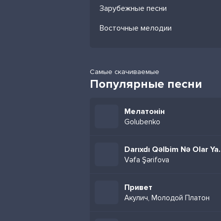
Зарубежные песни
Восточные мелодии
Самые скачиваемые
Популярные песни
Мелатонін
Golubenko
Darıxdı Qəlb
Vəfa Şərifova
Привет
Акулич, Молодой Платон