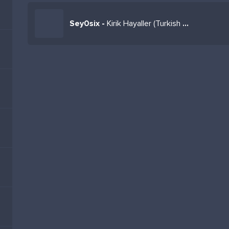
Sey0six -
Kirik Hayaller (Turkish Afrohouse)