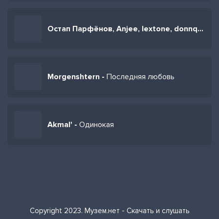
Остап Парфёнов, Anjee, lextone, donnq -
Муж
Morgenshtern -
Последняя любовь
Akmal' -
Одинокая
Copyright 2023. Музем.нет - Скачать и слушать