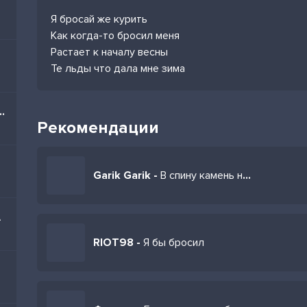
Я бросай же курить
Как когда-то бросил меня
Растает к началу весны
Те льды что дала мне зима
rabic Dance Party Remix)
Рекомендации
Garik Garik -
В спину камень не бросай
А
RIOT98 -
Я бы бросил