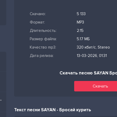
Скачано:
5 133
Формат:
MP3
Длительность:
2:15
Размер файла:
5.17 МБ
Качество mp3:
320 кбит/с, Stereo
Дата релиза:
13-03-2026, 01:31
Скачать песню SAYAN Бро
Скачать
kish Afrohouse)
Текст песни SAYAN - Бросай курить