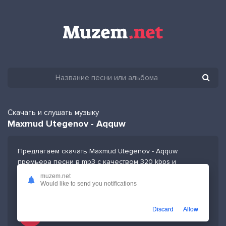
Скачать и слушать музыку
Maxmud Utegenov - Aqquw
Предлагаем скачать Maxmud Utegenov - Aqquw
премьера песни в mp3 с качеством 320 kbps и
длительностью 3:59 секунд или слушать в плейлисте
muzem.net
бесплатно
Would like to send you notifications
Discard
Allow
Слушать песню Maxmud Utegenov - Aqquw и добавить в избранных