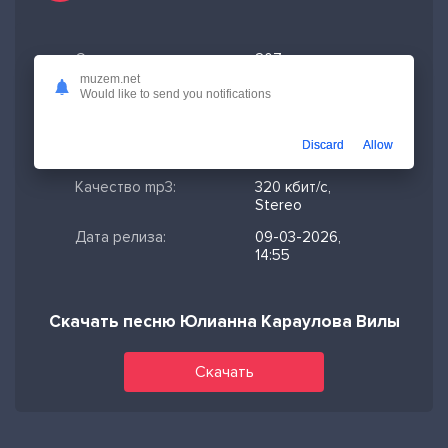
Скачано:
207
muzem.net
Формат:
MP3
Would like to send you notifications
Длительность:
1:15
Discard
Allow
Размер файла:
2.88 МБ
Качество mp3:
320 кбит/с,
Stereo
Дата релиза:
09-03-2026,
14:55
Скачать песню Юлианна Караулова Вилы
Скачать