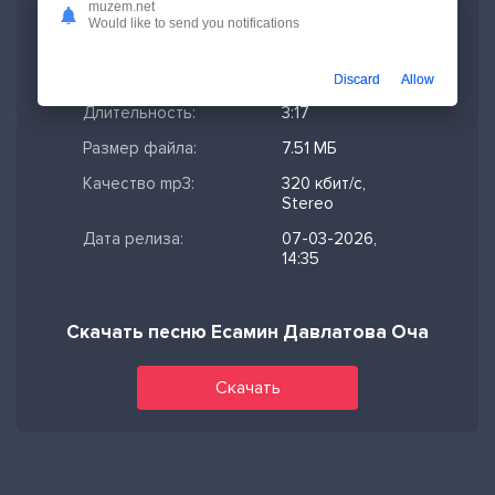
muzem.net
Would like to send you notifications
Скачано:
355
Формат:
MP3
Discard
Allow
Длительность:
3:17
Размер файла:
7.51 МБ
Качество mp3:
320 кбит/с,
Stereo
Дата релиза:
07-03-2026,
14:35
Скачать песню Есамин Давлатова Оча
Скачать