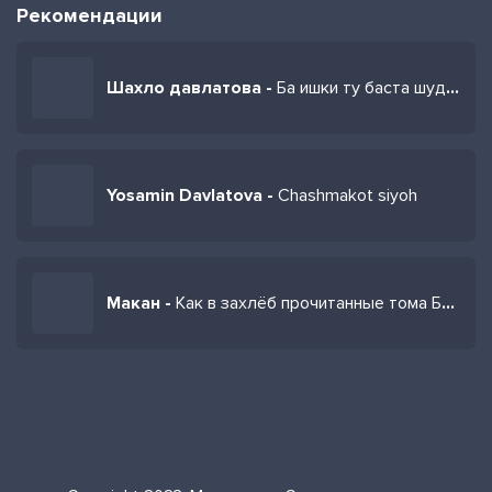
Рекомендации
Шахло давлатова -
Ба ишки ту баста шудам
Yosamin Davlatova -
Chashmakot siyoh
Макан -
Как в захлёб прочитанные тома Бродского и Давлатова