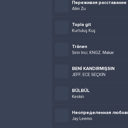
Переживая расставание
Alim Zu
Topla git
Kurtuluş Kuş
Tränen
Sirin Inci, KNGZ, Makar
BENİ KANDIRMIŞSIN
JEFF, ECE SEÇKİN
BÜLBÜL
Keskin
Неопределенная любов
Jay Leemo