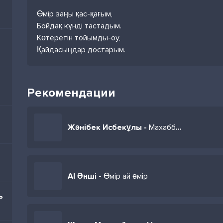
Өмір заңы қас-қағым,
Бойдақ күнді тастадым.
Көтеретін тойымды-оу,
Қайдасыңдар достарым.
Рекомендации
Жәнібек Исбекұлы -
Махаббат заңы
AI Әнші -
Өмір ай өмір
ь