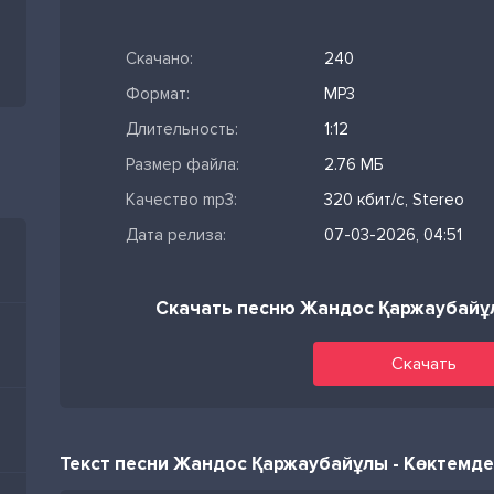
Скачано:
240
Формат:
MP3
Длительность:
1:12
Размер файла:
2.76 МБ
Качество mp3:
320 кбит/с, Stereo
Дата релиза:
07-03-2026, 04:51
Скачать песню Жандос Қаржаубайұ
Скачать
Текст песни Жандос Қаржаубайұлы - Көктемде