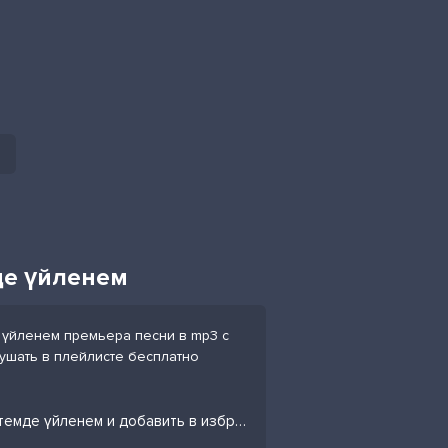
де үйленем
 үйленем премьера песни в mp3 с
лушать в плейлисте бесплатно
Слушать песню Жандос Қаржаубайұлы - Көктемде үйленем и добавить в избранных