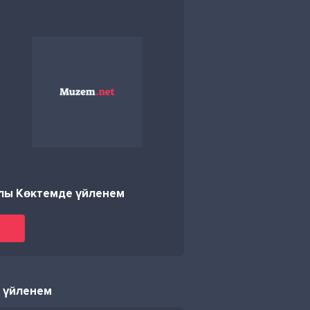
лы Көктемде үйленем
 үйленем