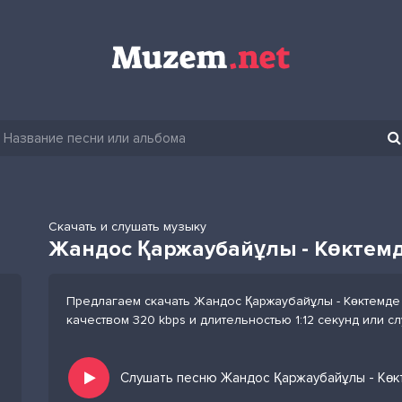
Скачать и слушать музыку
Жандос Қаржаубайұлы - Көктем
Предлагаем скачать Жандос Қаржаубайұлы - Көктемде
качеством 320 kbps и длительностью 1:12 секунд или с