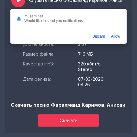
Слушать песню Фараҳманд Каримов, Анисаи Мирзо - Модарам и добавить в избранных
muzem.net
Would like to send you notifications
Скачано:
262
Формат:
MP3
Discard
Allow
Длительность:
3:07
Размер файла:
7.16 МБ
Качество mp3:
320 кбит/с,
Stereo
Дата релиза:
07-03-2026,
04:26
Скачать песню Фараҳманд Каримов, Анисаи Ми
Скачать