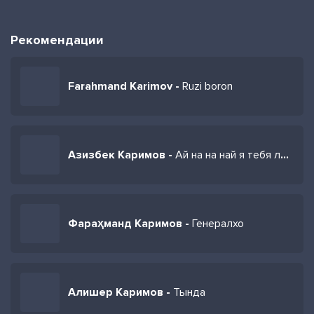
Рекомендации
Farahmand Karimov -
Ruzi boron
Азизбек Каримов -
Ай на на най я тебя люблю
Фараҳманд Каримов -
Генералхо
Алишер Каримов -
Тында