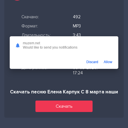
Скачано:
492
Формат:
MP3
Длительность:
3:43
muzem.net
Размер файла:
8.52 МБ
Would like to send you notifications
Качество mp3:
320 кбит/с,
Stereo
Discard
Allow
Дата релиза:
06-03-2026,
17:24
Скачать песню Елена Карпук С 8 марта наши да
Скачать