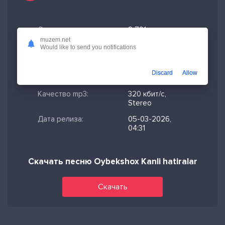
Скачано:
2 791
muzem.net
Формат:
MP3
Would like to send you notifications
Длительность:
0:41
Discard
Allow
Размер файла:
1.58 МБ
Качество mp3:
320 кбит/с,
Stereo
Дата релиза:
05-03-2026,
04:31
Скачать песню Oybekshox Kanli hatiralar
Скачать