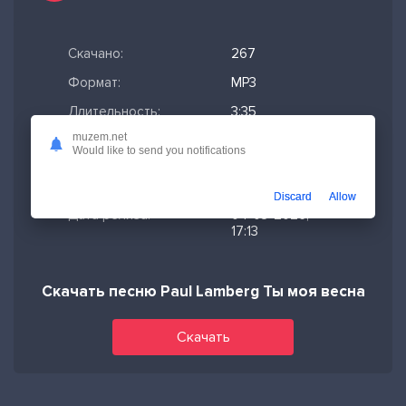
Скачано:
267
Формат:
MP3
Длительность:
3:35
muzem.net
Размер файла:
8.21 МБ
Would like to send you notifications
Качество mp3:
320 кбит/с,
Stereo
Discard
Allow
Дата релиза:
04-03-2026,
17:13
Скачать песню Paul Lamberg Ты моя весна
Скачать