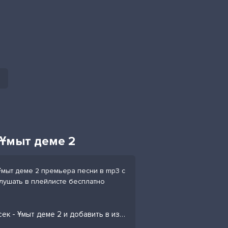
 Ұмыт деме 2
Ұмыт деме 2 премьера песни в mp3 с
слушать в плейлисте бесплатно
Слушать песню Әбдіжаппар Әлқожа, Қаракесек - Ұмыт деме 2 и добавить в избранных