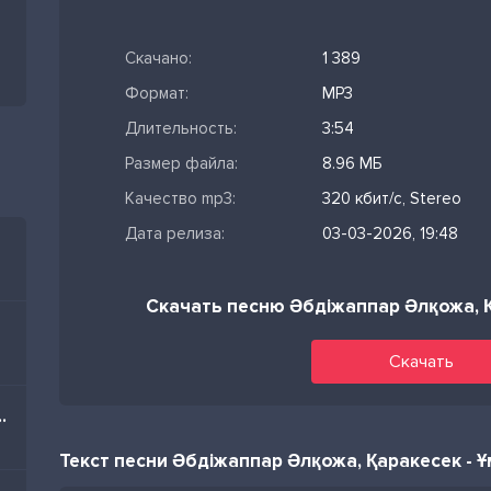
Скачано:
1 389
Формат:
MP3
Длительность:
3:54
Размер файла:
8.96 МБ
Качество mp3:
320 кбит/с, Stereo
Дата релиза:
03-03-2026, 19:48
Скачать песню Әбдіжаппар Әлқожа, 
Скачать
kish Afrohouse)
Текст песни Әбдіжаппар Әлқожа, Қаракесек - 