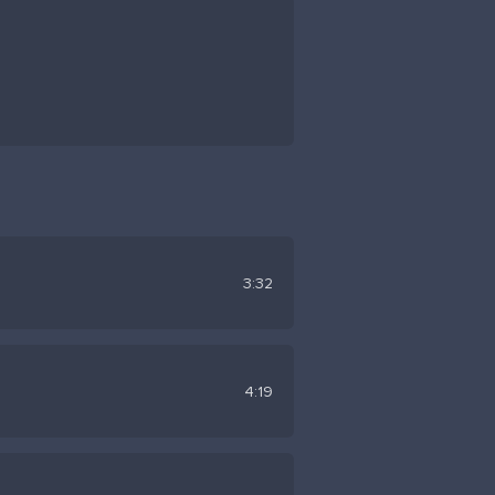
Ойламай
3:32
Жүрегімнің ішіндегі жү
4:19