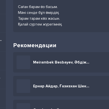
Саған барам өз басым.
Мәні сенде бұл өмірдің.
Тарам тарам көз жасын.
Қалай сүртем жүрегімнің.
rabic Dance Party Remix)
Рекомендации
Meirambek Besbayev, Әбдіжаппар Әлқожа -
А
Ернар Айдар, Ғазизхан Шекербек, Әбдіжаппар Әлқожа, Серік Ибрагимов -