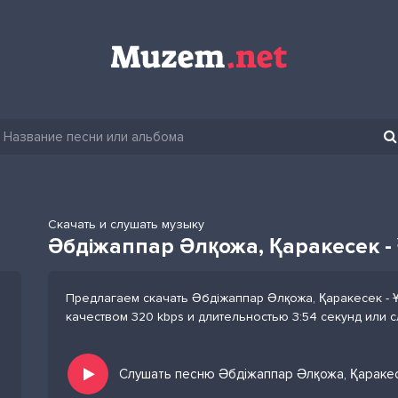
Скачать и слушать музыку
Әбдіжаппар Әлқожа, Қаракесек -
Предлагаем скачать Әбдіжаппар Әлқожа, Қаракесек - 
качеством 320 kbps и длительностью 3:54 секунд или 