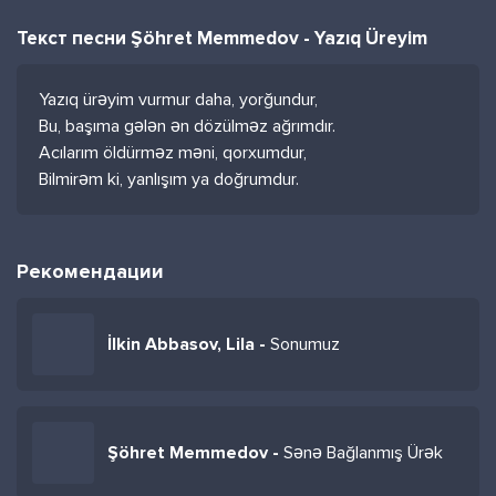
Текст песни Şöhret Memmedov - Yazıq Üreyim
Yazıq ürəyim vurmur daha, yorğundur,
Bu, başıma gələn ən dözülməz ağrımdır.
Acılarım öldürməz məni, qorxumdur,
Bilmirəm ki, yanlışım ya doğrumdur.
Рекомендации
İlkin Abbasov, Lila -
Sonumuz
Şöhret Memmedov -
Sənə Bağlanmış Ürək