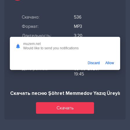
Скачано:
536
Формат:
MP3
Длительность:
3:20
muzem.net
Размер файла:
7.66 МБ
Would like to send you notifications
Качество mp3:
320 кбит/с,
Stereo
Discard
Allow
Дата релиза:
03-03-2026,
19:45
Скачать песню Şöhret Memmedov Yazıq Üreyim
Скачать