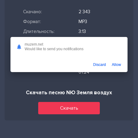
Скачано:
2 343
Формат:
MP3
Длительность:
3:13
Размер файла:
7.39 МБ
muzem.net
Would like to send you notifications
Качество mp3:
320 кбит/с,
Stereo
Discard
Allow
Дата релиза:
13-03-2026,
01:24
Скачать песню NЮ Земля воздух
Скачать