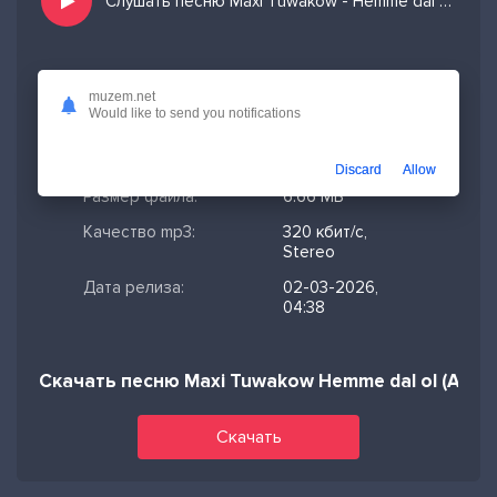
Слушать песню Maxi Tuwakow - Hemme dal ol (Afro beat Afro house) и добавить в избранных
Скачано:
195
muzem.net
Would like to send you notifications
Формат:
MP3
Длительность:
2:54
Discard
Allow
Размер файла:
6.66 МБ
Качество mp3:
320 кбит/с,
Stereo
Дата релиза:
02-03-2026,
04:38
Скачать песню Maxi Tuwakow Hemme dal ol (Afro 
Скачать