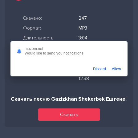
Скачано:
247
Формат:
MP3
Длительность:
3:04
Размер файла:
7.04 МБ
muzem.net
Would like to send you notifications
Качество mp3:
320 кбит/с,
Stereo
Discard
Allow
Дата релиза:
28-02-2026,
12:38
Скачать песню Gazizkhan Shekerbek Ештеңе жа
Скачать