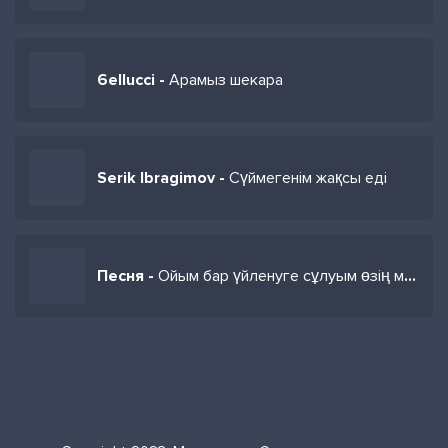
6ellucci -
Арамыз шекара
Serik Ibragimov -
Сүймегенім жақсы еді
Песня -
Ойым бар үйленуге сұлуым өзің менен