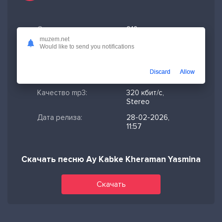
Скачано:
910
muzem.net
Формат:
MP3
Would like to send you notifications
Длительность:
3:58
Discard
Allow
Размер файла:
9.09 МБ
Качество mp3:
320 кбит/с,
Stereo
Дата релиза:
28-02-2026,
11:57
Скачать песню Ay Kabke Kheraman Yasmina
Скачать