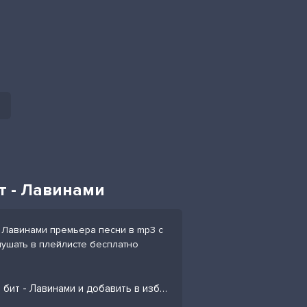
т - Лавинами
- Лавинами премьера песни в mp3 с
слушать в плейлисте бесплатно
Слушать песню White Gallows, Криминальный бит - Лавинами и добавить в избранных