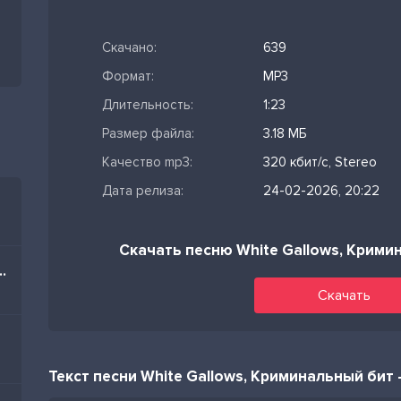
Скачано:
639
Формат:
MP3
Длительность:
1:23
Размер файла:
3.18 МБ
Качество mp3:
320 кбит/с, Stereo
Дата релиза:
24-02-2026, 20:22
Скачать песню White Gallows, Крим
im Nə Olar Yaz Mənə
Скачать
Текст песни White Gallows, Криминальный бит