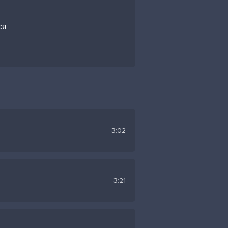
ся
3:02
3:21