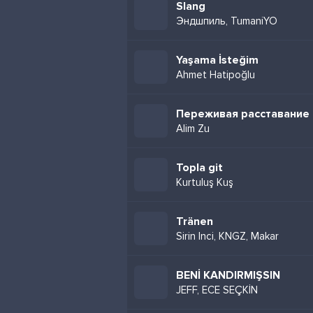
Slang
Эндшпиль, TumaniYO
Yaşama İsteğim
Ahmet Hatipoğlu
Переживая расставание
Alim Zu
Topla git
Kurtuluş Kuş
Tränen
Sirin Inci, KNGZ, Makar
BENİ KANDIRMIŞSIN
JEFF, ECE SEÇKİN