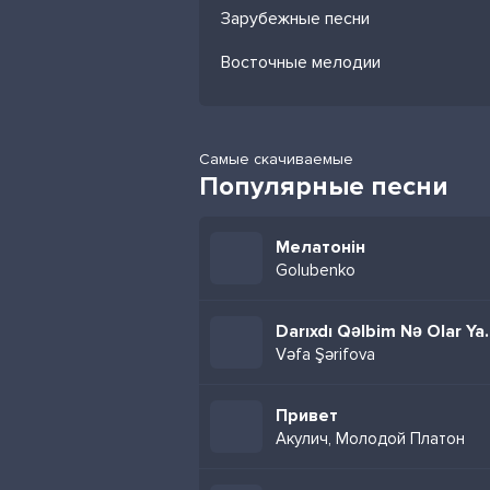
Зарубежные песни
Восточные мелодии
Самые скачиваемые
Популярные песни
Мелатонін
Golubenko
Darıxdı Qəlb
Vəfa Şərifova
Привет
Акулич, Молодой Платон