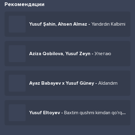
Рекомендации
Yusuf Şahin, Ahsen Almaz -
Yandırdın Kalbimi
Aziza Qobilova, Yusuf Zeyn -
Улетаю
Ayaz Babayev x Yusuf Güney -
Aldandım
Yusuf Eltoyev -
Baxtim qushmi kimdan qo'rqdi uchib ketdi