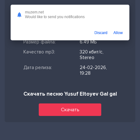
Скачано:
215
muzem.net
Would like to send you notifications
Формат:
MP3
Длительность:
2:50
Discard
Allow
Размер файла:
6.49 МБ
Качество mp3:
320 кбит/с,
Stereo
Дата релиза:
24-02-2026,
19:28
Скачать песню Yusuf Eltoyev Gal gal
Скачать