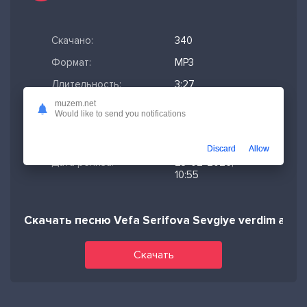
Скачано:
340
Формат:
MP3
Длительность:
3:27
muzem.net
Размер файла:
7.9 МБ
Would like to send you notifications
Качество mp3:
320 кбит/с,
Stereo
Discard
Allow
Дата релиза:
23-02-2026,
10:55
Скачать песню Vefa Serifova Sevgiye verdim ara
Скачать