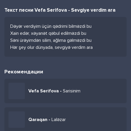
Текст песни Vefa Serifova - Sevgiye verdim ara
Dəyər verdiyim üçün qədrimi bilməzdi bu
Xain edər, xəyanət qəbul edilməzdi bu
Səni ürəyimdən silim, ağlıma gəlməzdi bu
Hər şey olur dünyada, sevgiyə verdim ara
Рекомендации
Vefa Serifova -
Sarisinim
Qaraqan -
Laləzar