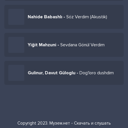
Nahide Babashlı -
Söz Verdim (Akustik)
Yiğit Mahzuni -
Sevdana Gönül Verdim
Gulinur, Davut Güloglu -
Dog'loro dushdim
Copyright 2023. Музем.нет - Скачать и слушать