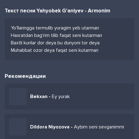
Текст песни Yahyobek G'aniyev - Armonim
Yo'llaringga termulib yuragim yeb utarman
Hasratdan bag'rim tilib faqat seni kutarman
Baxtli kunlar dor deya bu dunyoni tor deya
Muhabbat ozor deya faqat seni kutarman
Рекомендации
Bekxan -
Ey yurak
Dildora Niyozova -
Aybim seni sevganimmi