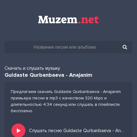
Скачать и слушать музыку
Guldaste Qurbanbaeva - Anajanim
Предлагаем скачать Guldaste Qurbanbaeva - Anajanim
премьера песни в mp3 с качеством 320 kbps и
длительностью 4:34 секунд или слушать в плейлисте
бесплатно
Слушать песню Guldaste Qurbanbaeva - Anajanim и добавить в избранных