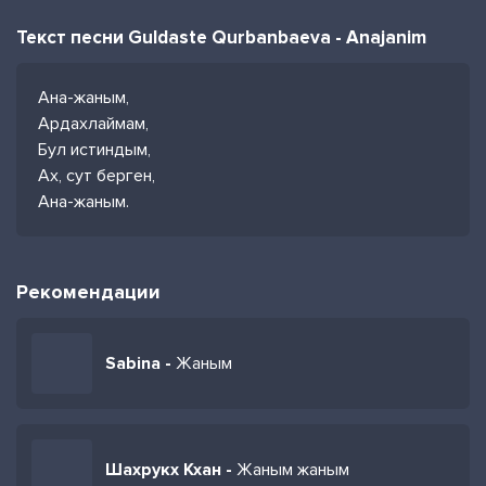
Текст песни Guldaste Qurbanbaeva - Anajanim
Ана-жаным,
Ардахлаймам,
Бул истиндым,
Ах, сут берген,
Ана-жаным.
Рекомендации
Sabina -
Жаным
Шахрукх Кхан -
Жаным жаным