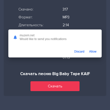
Скачано:
317
Формат:
MP3
Длительность:
2:14
Размер файла:
5.14 МБ
muzem.net
Would like to send you notifications
Качество mp3:
320 кбит/с,
Stereo
Discard
Allow
Дата релиза:
20-02-2026,
01:13
Скачать песню Big Baby Tape KAIF
Скачать