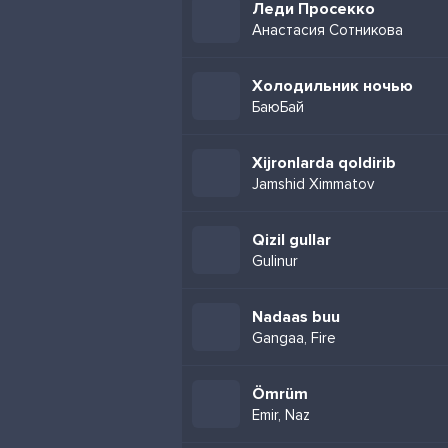
Леди Просекко
Анастасия Сотникова
Холодильник ночью
БаюБай
Xijronlarda qoldirib
Jamshid Ximmatov
Qizil gullar
Gulinur
Nadaas buu
Gangaa, Fire
Ömrüm
Emir, Naz