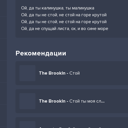
Ой, да ты калинушка, ты малинушка
Ой, да ты не стой, не стой на горе крутой
Ой, да ты не стой, не стой на горе крутой
Ой, да не спущай листа, ох, и во сине море
Рекомендации
The Brookln -
Стой
The Brookln -
Стой ты моя слабость ты моя сила я влюблен