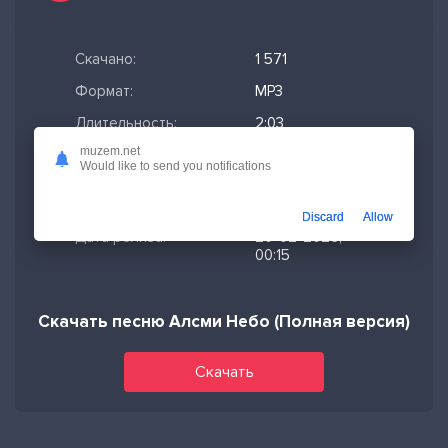
Скачано:
1 571
Формат:
MP3
Длительность:
2:03
muzem.net
Размер файла:
4.7 МБ
Would like to send you notifications
Качество mp3:
320 кбит/с,
Stereo
Discard
Allow
Дата релиза:
20-02-2026,
00:15
Скачать песню Алсми Небо (Полная версия)
Скачать