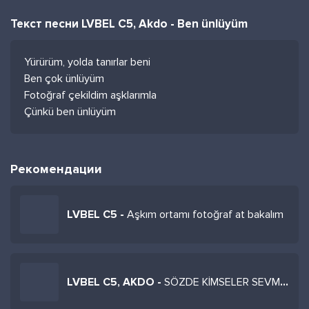
Текст песни LVBEL C5, Akdo - Ben ünlüyüm
Yürürüm, yolda tanırlar beni
Ben çok ünlüyüm
Fotoğraf çekildim aşklarımla
Çünkü ben ünlüyüm
Рекомендации
LVBEL C5 -
Aşkım ortamı fotoğraf at bakalım
LVBEL C5, AKDO -
SÖZDE KİMSELER SEVMİYOR (Новый альбом 2025)