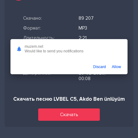
Скачано:
89 207
Формат:
MP3
Длительность:
2:21
muzem.net
Размер файла:
5.41 МБ
Would like to send you notifications
Качество mp3:
320 кбит/с,
Stereo
Discard
Allow
Дата релиза:
20-02-2026,
00:08
Скачать песню LVBEL C5, Akdo Ben ünlüyüm
Скачать