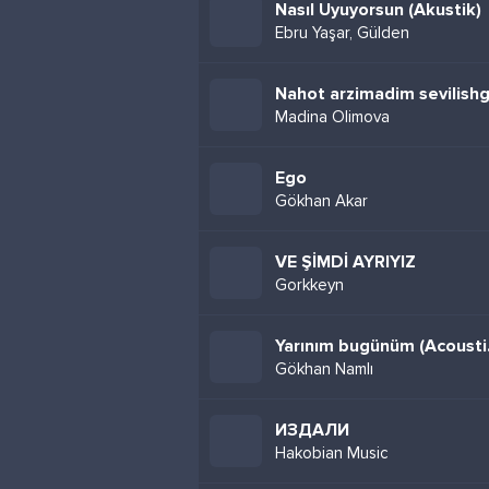
Nasıl Uyuyorsun (Akustik)
Ebru Yaşar, Gülden
Nahot arzimadim sevilish
Madina Olimova
Ego
Gökhan Akar
VE ŞİMDİ AYRIYIZ
Gorkkeyn
Yarını
Gökhan Namlı
ИЗДАЛИ
Hakobian Music