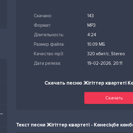
Скачано:
143
Формат:
MP3
Длительность:
4:24
Размер файла:
10.09 МБ
Качество mp3:
320 кбит/с, Stereo
Дата релиза:
19-02-2026, 20:11
Скачать песню Жігіттер квартеті К
Скачать
 (Cover By Dj Benny Music)
Текст песни Жігіттер квартеті - Көнесіңбе көнб