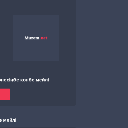
өнесіңбе көнбе мейлі
е мейлі