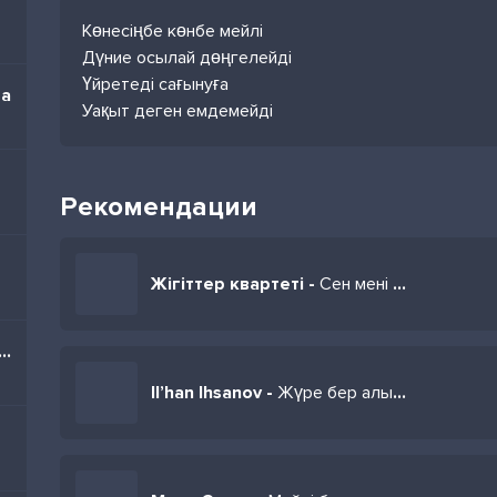
Көнесіңбе көнбе мейлі
Дүние осылай дөңгелейді
Үйретеді сағынуға
ga
Уақыт деген емдемейді
Рекомендации
Жігіттер квартеті -
Сен мені кінәләма
m bugünüm (Acoustic Live Sessions)
Il’han Ihsanov -
Жүре бер алыста мейлі бол марста