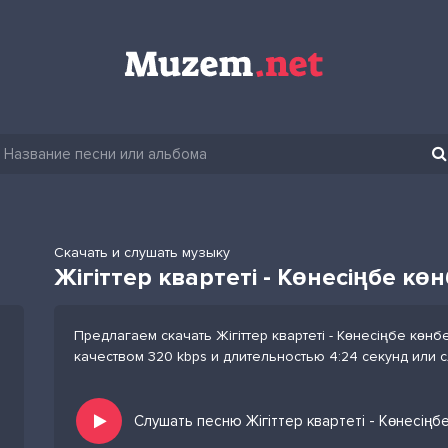
Скачать и слушать музыку
Жігіттер квартеті - Көнесіңбе кө
Предлагаем скачать Жігіттер квартеті - Көнесіңбе көн
качеством 320 kbps и длительностью 4:24 секунд или 