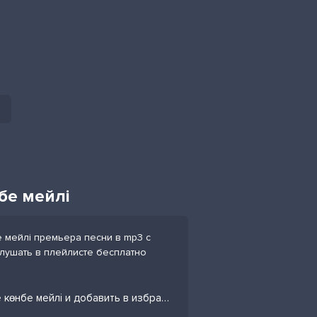
нбе мейлі
бе мейлі премьера песни в mp3 с
слушать в плейлисте бесплатно
Слушать песню Жігіттер квартеті - Көнесіңбе көнбе мейлі и добавить в избранных