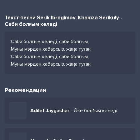
Текст песни Serik Ibragimov, Khamza Serikuly -
Сәби болғым келеді
Саби болгым келеді, саби болгым,
Муны мэрден хабарсыз, жаңа туған.
Саби болгым келеді, саби болгым,
Муны мэрден хабарсыз, жаңа туған.
Рекомендации
Adilet Jaygashar -
Әке болғым келеді