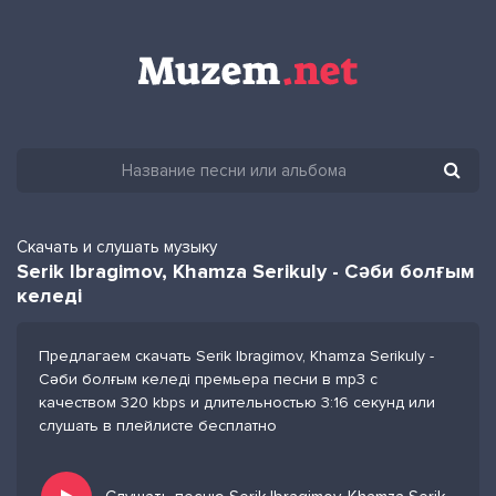
Скачать и слушать музыку
Serik Ibragimov, Khamza Serikuly - Сәби болғым
келеді
Предлагаем скачать Serik Ibragimov, Khamza Serikuly -
Сәби болғым келеді премьера песни в mp3 с
качеством 320 kbps и длительностью 3:16 секунд или
слушать в плейлисте бесплатно