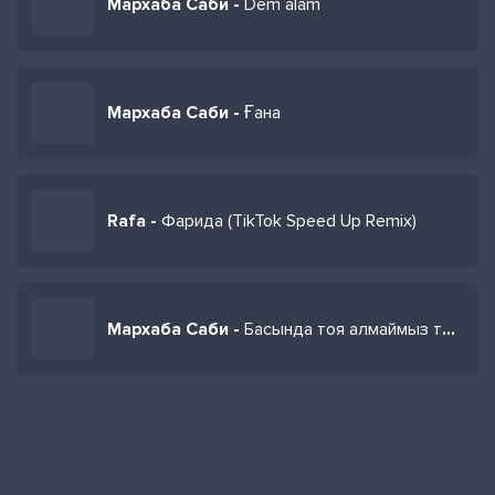
Мархаба Саби -
Dem alam
Мархаба Саби -
Ғана
Rafa -
Фарида (TikTok Speed Up Remix)
Мархаба Саби -
Басында тоя алмаймыз телефон қоя алмаймыз