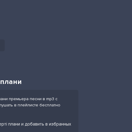
і плани
плани премьера песни в mp3 с
слушать в плейлисте бесплатно
мерті плани и добавить в избранных