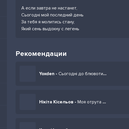
А если завтра не настанет,
Сьогодні мой последний день
За тебя я молитись стану,
Який сень выдохну с легень
Рекомендации
Yoxden -
Сьогодні до блювоти а завтра пити воду
Нікіта Кісельов -
Моя отрута ти сьогодні розкута