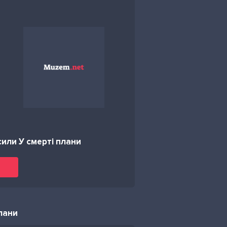
сили У смерті плани
плани