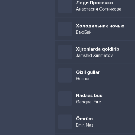
Леди Просекко
Анастасия Сотникова
Холодильник ночью
БаюБай
Xijronlarda qoldirib
Jamshid Ximmatov
Qizil gullar
Gulinur
Nadaas buu
Gangaa, Fire
Ömrüm
Emir, Naz