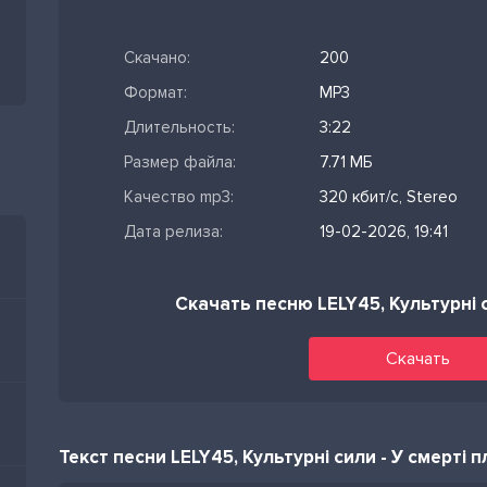
Скачано:
200
Формат:
MP3
Длительность:
3:22
Размер файла:
7.71 МБ
Качество mp3:
320 кбит/с, Stereo
Дата релиза:
19-02-2026, 19:41
Скачать песню LELY45, Культурні 
Скачать
Текст песни LELY45, Культурні сили - У смерті 