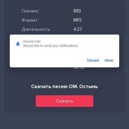
Скачано:
883
Формат:
MP3
Длительность:
4:27
Размер файла:
10.19 МБ
muzem.net
Would like to send you notifications
Качество mp3:
320 кбит/с,
Stereo
Discard
Allow
Дата релиза:
19-02-2026,
08:50
Скачать песню ОМ. Остынь
Скачать