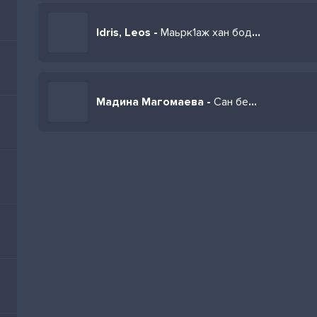
Idris, Leos -
Маьрк1аж хан бодане йаьлча суна дага йог1у хьо
Мадина Магомаева -
Сан безаман цуьриг хам ца беш