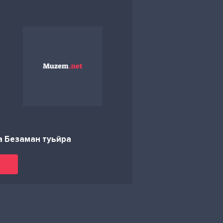
а Безаман туьйра