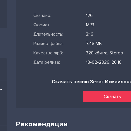
Скачано:
126
Формат:
MP3
Длительность:
3:16
Размер файла:
7.48 МБ
Качество mp3:
320 кбит/с, Stereo
Дата релиза:
18-02-2026, 20:18
Скачать песню Зезаг Исмаилов
im Nə Olar Yaz Mənə
Скачать
Рекомендации