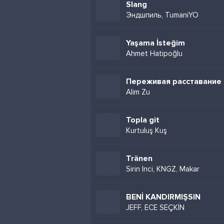
Slang
Эндшпиль, TumaniYO
Yaşama İsteğim
Ahmet Hatipoğlu
Переживая расставание
Alim Zu
Topla git
Kurtuluş Kuş
Tränen
Sirin Inci, KNGZ, Makar
BENİ KANDIRMIŞSIN
JEFF, ECE SEÇKİN