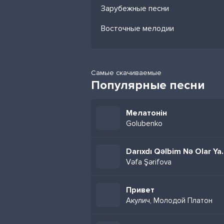
Зарубежные песни
Восточные мелодии
Самые скачиваемые
Популярные песни
Мелатонін
Golubenko
Darıxdı Qəlb
Vəfa Şərifova
Привет
Акулич, Молодой Платон