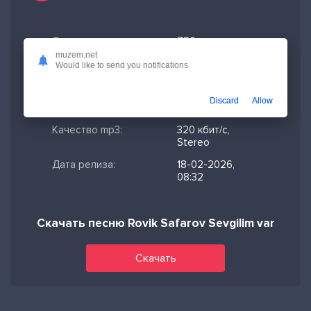
Скачано:
780
muzem.net
Формат:
MP3
Would like to send you notifications
Длительность:
2:52
Discard
Allow
Размер файла:
6.58 МБ
Качество mp3:
320 кбит/с,
Stereo
Дата релиза:
18-02-2026,
08:32
Скачать песню Rovik Safarov Sevgilim var
Скачать