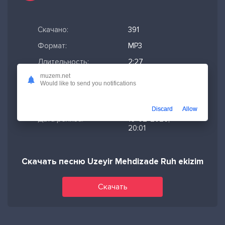
Скачано:
391
Формат:
MP3
Длительность:
2:27
muzem.net
Размер файла:
5.63 МБ
Would like to send you notifications
Качество mp3:
320 кбит/с,
Stereo
Discard
Allow
Дата релиза:
16-02-2026,
20:01
Скачать песню Uzeyir Mehdizade Ruh ekizim
Скачать