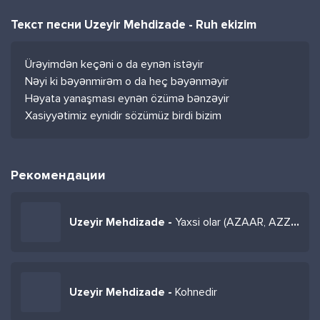
Текст песни Uzeyir Mehdizade - Ruh ekizim
Ürəyimdən keçəni o da eynən istəyir
Nəyi ki bəyənmirəm o da heç bəyənməyir
Həyata yanaşması eynən özümə bənzəyir
Xasiyyətimiz eynidir sözümüz birdi bizim
Рекомендации
Uzeyir Mehdizade -
Yaxsi olar (AZAAR, AZZEEZ Remix)
Uzeyir Mehdizade -
Kohnedir