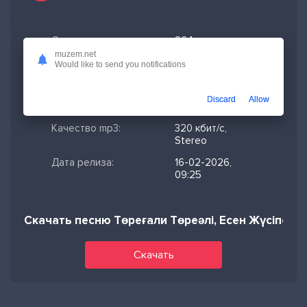
Скачано:
264
muzem.net
Формат:
MP3
Would like to send you notifications
Длительность:
3:16
Discard
Allow
Размер файла:
7.48 МБ
Качество mp3:
320 кбит/с,
Stereo
Дата релиза:
16-02-2026,
09:25
Скачать песню Төреғали Төреәлі, Есен Жүсіпов
Скачать