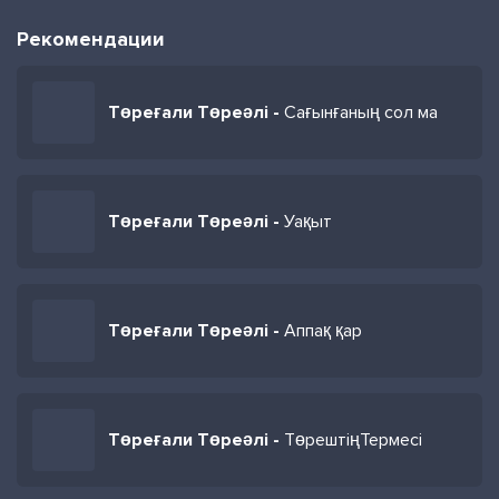
Рекомендации
Төреғали Төреәлі -
Сағынғаның сол ма
Төреғали Төреәлі -
Уақыт
Төреғали Төреәлі -
Аппақ қар
Төреғали Төреәлі -
ТөрештіңТермесі