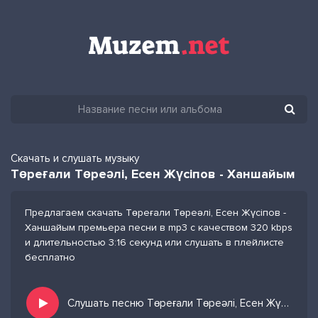
Скачать и слушать музыку
Төреғали Төреәлі, Есен Жүсіпов - Ханшайым
Предлагаем скачать Төреғали Төреәлі, Есен Жүсіпов -
Ханшайым премьера песни в mp3 с качеством 320 kbps
и длительностью 3:16 секунд или слушать в плейлисте
бесплатно
Слушать песню Төреғали Төреәлі, Есен Жүсіпов - Ханшайым и добавить в избранных