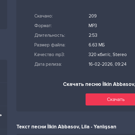
Скачано:
209
Формат:
MP3
Длительность:
2:53
Размер файла:
6.63 МБ
Качество mp3:
320 кбит/с, Stereo
Дата релиза:
16-02-2026, 09:24
Скачать песню İlkin Abbasov, 
Скачать
ь
Текст песни İlkin Abbasov, Lila - Yanlışsan