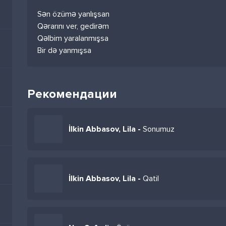
Sən özümə yanlışsan
Qərarını ver, gedirəm
Qəlbim yaralanmışsa
Bir də yanmışsa
Рекомендации
İlkin Abbasov, Lila -
Sonumuz
İlkin Abbasov, Lila -
Qatil