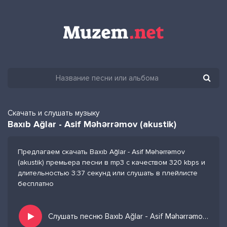
Скачать и слушать музыку
Baxıb Ağlar - Asif Məhərrəmov (akustik)
Предлагаем скачать Baxıb Ağlar - Asif Məhərrəmov
(akustik) премьера песни в mp3 с качеством 320 kbps и
длительностью 3:37 секунд или слушать в плейлисте
бесплатно
Слушать песню Baxıb Ağlar - Asif Məhərrəmov (akustik) и добавить в избранных